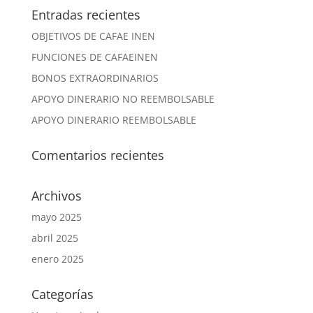
Entradas recientes
OBJETIVOS DE CAFAE INEN
FUNCIONES DE CAFAEINEN
BONOS EXTRAORDINARIOS
APOYO DINERARIO NO REEMBOLSABLE
APOYO DINERARIO REEMBOLSABLE
Comentarios recientes
Archivos
mayo 2025
abril 2025
enero 2025
Categorías