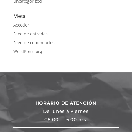
Uncategorized
Meta
Acceder
Feed de entradas
Feed de comentarios
WordPress.org
HORARIO DE ATENCIÓN
De lunes a viernes
08:00 – 16:00 hrs.