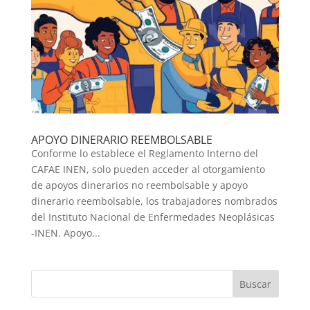
APOYO DINERARIO REEMBOLSABLE
Conforme lo establece el Reglamento Interno del
CAFAE INEN, solo pueden acceder al otorgamiento
de apoyos dinerarios no reembolsable y apoyo
dinerario reembolsable, los trabajadores nombrados
del Instituto Nacional de Enfermedades Neoplásicas
-INEN. Apoyo...