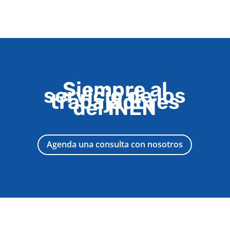
Siempre al
servicio de los
trabajadores
del INEN
Agenda una consulta con nosotros